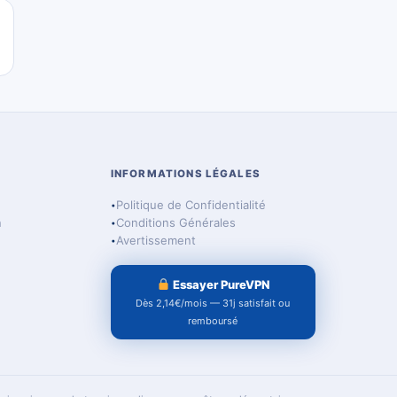
INFORMATIONS LÉGALES
Politique de Confidentialité
n
Conditions Générales
Avertissement
Essayer PureVPN
Dès 2,14€/mois — 31j satisfait ou
remboursé