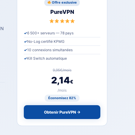
Offre exclusive
PureVPN
PN
✓
6 500+ serveurs — 78 pays
✓
No-Log certifié KPMG
✓
10 connexions simultanées
✓
Kill Switch automatique
9,95€/mois
2,14
€
/mois
Économisez 82%
Obtenir PureVPN →