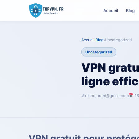
Accueil
Blog
Accueil
›
Blog
›
Uncategorized
Uncategorized
VPN gratui
ligne eff
✍️ kloujoumi@gmail.com
16
VPN gratuit pour protége