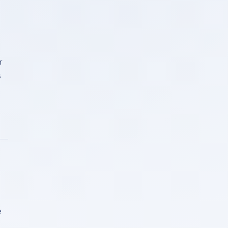
r
s
e