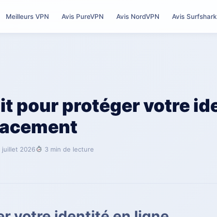
Meilleurs VPN
Avis PureVPN
Avis NordVPN
Avis Surfshark
t pour protéger votre id
icacement
 juillet 2026
3 min de lecture
r votre identité en ligne